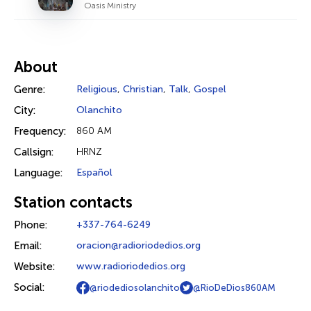
Oasis Ministry
About
Genre:
Religious
,
Christian
,
Talk
,
Gospel
City:
Olanchito
Frequency:
860 AM
Callsign:
HRNZ
Language:
Español
Station contacts
Phone:
+337-764-6249
Email:
oracion@radioriodedios.org
Website:
www.radioriodedios.org
Social:
@riodediosolanchito
@RioDeDios860AM