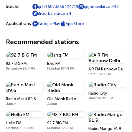
Social:
@1515073355424719
@gurbanikirtan247
@GurbaniKirtan24
Applications:
Google Play
App Store
Recommended stations
92.7 BIG FM
Ishq FM
Bangalore 92.7 FM
Mumbai 104.8 FM
AIR FM Rainbow Delhi
Delhi 102.6 FM
Radio City
Mumbai 91.1 FM
Radio Masti 89.6
Old Monk Radio
Jaipur
Jaipur
Hello FM
92.7 BIG FM
Chennai 106.4 FM
Mumbai 92.7 FM
Radio Mango 91.9