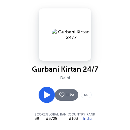
Gurbani Kirtan 24/7
Delhi
Like
60
SCORE
GLOBAL RANK
COUNTRY RANK
39
#3728
#103
India