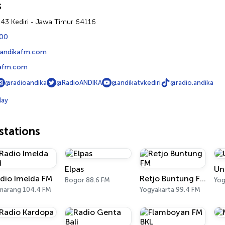
s
243 Kediri - Jawa Timur 64116
00
andikafm.com
afm.com
@radioandika
@RadioANDIKA
@andikatvkediri
@radio.andika
lay
tations
Elpas
Un
dio Imelda FM
Retjo Buntung FM
Bogor 88.6 FM
Yog
marang 104.4 FM
Yogyakarta 99.4 FM