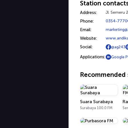
Station contact
Address:
Jl. Semeru 
Phone:
0354-7770
Email:
marketing@
Website:
www.andik
Social:
@ag243
Applications:
Google P
Recommended s
Suara Surabaya
Ra
Surabaya 100.0 FM
Se