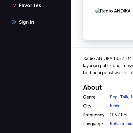
Favorites
Sign in
Radio ANDIKA 105.7 FM a
layanan publik bagi masy
berbagai peristiwa sosia
About
Genre:
Pop
,
Talk
,
City:
Kediri
Frequency:
105.7 FM
Language:
Bahasa Ind