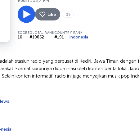
Kediri 105.7 FM
Like
15
SCORE
GLOBAL RANK
COUNTRY RANK
10
#10862
#191
Indonesia
dalah stasiun radio yang berpusat di Kediri, Jawa Timur, dengan
arakat. Format siarannya didominasi oleh konten berita lokal, lap
l. Selain konten informatif, radio ini juga menyajikan musik pop I
News
onesia