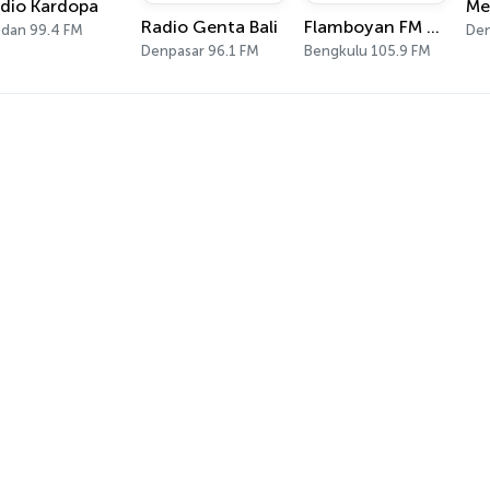
dio Kardopa
Me
Radio Genta Bali
Flamboyan FM BKL
dan 99.4 FM
Den
Denpasar 96.1 FM
Bengkulu 105.9 FM