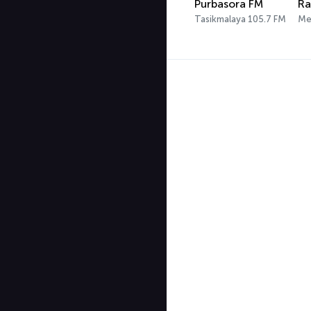
Purbasora FM
Ra
Tasikmalaya 105.7 FM
Me