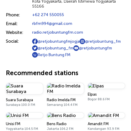
Kota Yogyakarta, Daerah Istimewa Yogyakarta
55166
Phone:
+62 274 550055
Email:
rbfm994@gmail.com
Website:
radio.retjobuntungfm.com
Social:
@retjobuntungfmjogja
@retjobuntung_fm
@retjobuntung_fm
@retjobuntungfm
Retjo Buntung FM
Recommended stations
Elpas
Bogor 88.6 FM
Suara Surabaya
Radio Imelda FM
Surabaya 100.0 FM
Semarang 104.4 FM
Unisi FM
Bens Radio
Amandit FM
Yogyakarta 104.5 FM
Jakarta 106.2 FM
Kandangan 93.9 FM