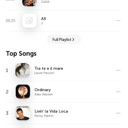
GAIA
AX
06:25
J
Full Playlist
Top Songs
Tra te e il mare
1
Laura Pausini
Ordinary
2
Alex Warren
Livin' la Vida Loca
3
Ricky Martin