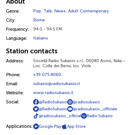
About
Genre:
Pop
,
Talk
,
News
,
Adult Contemporary
City:
Rome
Frequency:
94.0 - 94.5 FM
Language:
Italiano
Station contacts
Address:
Società Radio Subasio s.r.l., 06080 Assisi, Italia –
Loc. Colle dei Bensi, loc. Viole
Phone:
+39 075.8060
Email:
subasio@radiosubasio.it
Website:
www.radiosubasio.it
Social:
@RadioSubasio
@radiosubasio
@RadioSubasio
@radiosubasio_ufficiale
@radiosubasio_official
Radio Subasio
Applications:
Google Play
App Store