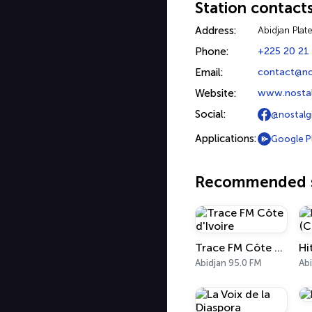
Station contact
Address:
Abidjan Plat
Phone:
+225 20 21
Email:
contact@nos
Website:
www.nostal
Social:
@nostalg
Applications:
Google P
Recommended s
Trace FM Côte d'Ivoire
Abidjan 95.0 FM
Abi