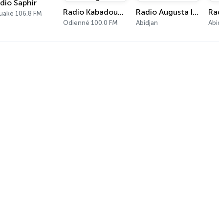
dio Saphir
Radio Kabadougou FM
Radio Augusta International
uaké 106.8 FM
Odienné 100.0 FM
Abidjan
Abi