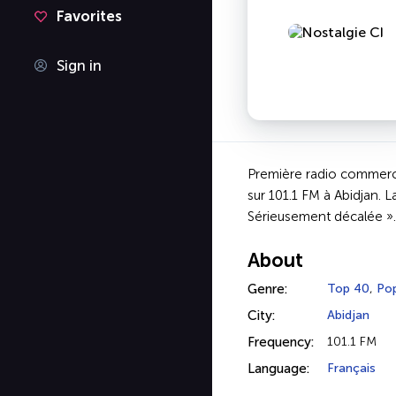
Favorites
Sign in
Première radio commercia
sur 101.1 FM à Abidjan. 
Sérieusement décalée ».
About
Genre:
Top 40
,
Po
City:
Abidjan
Frequency:
101.1 FM
Language:
Français