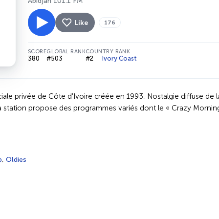
Abidjan 101.1 FM
Like
176
SCORE
GLOBAL RANK
COUNTRY RANK
380
#503
#2
Ivory Coast
le privée de Côte d'Ivoire créée en 1993, Nostalgie diffuse de l
La station propose des programmes variés dont le « Crazy Morning 
p
,
Oldies