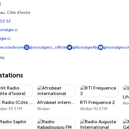
s
eau, Côte d'Ivoire
 10 52
talgie.ci
gie.ci
iecotedivoire
@nostalgieci_officiel
@NostalgieAbj
@nostalgieco
lay
tations
Li
Hit Radio (Côte d'Ivoire)
Afrobeat international
RTI Fréquence 2
Abi
djan 93.3 FM
Abidjan
Abidjan 92.0 FM