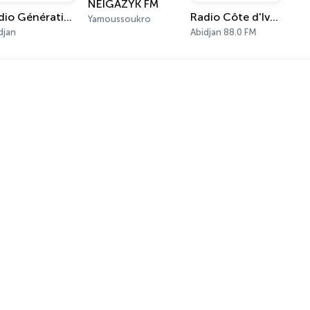
NEIGAZYK FM
Radio Génération
Radio Côte d'Ivoire
Yamoussoukro
djan
Abidjan 88.0 FM