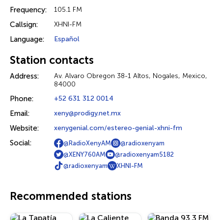
Frequency:
105.1 FM
Callsign:
XHNI-FM
Language:
Español
Station contacts
Address:
Av. Alvaro Obregon 38-1 Altos, Nogales, Mexico,
84000
Phone:
+52 631 312 0014
Email:
xeny@prodigy.net.mx
Website:
xenygenial.com/estereo-genial-xhni-fm
Social:
@RadioXenyAM
@radioxenyam
@XENY760AM
@radioxenyam5182
@radioxenyam
XHNI-FM
Recommended stations