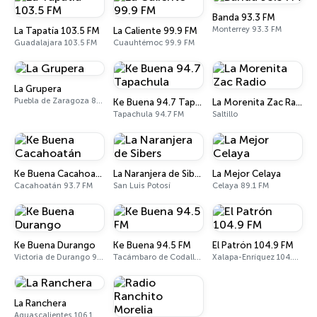
Banda 93.3 FM
Monterrey 93.3 FM
La Tapatía 103.5 FM
La Caliente 99.9 FM
Guadalajara 103.5 FM
Cuauhtémoc 99.9 FM
La Grupera
Puebla de Zaragoza 89.3 FM
Ke Buena 94.7 Tapachula
La Morenita Zac Radio
Tapachula 94.7 FM
Saltillo
Ke Buena Cacahoatán
La Naranjera de Sibers
La Mejor Celaya
Cacahoatán 93.7 FM
San Luis Potosí
Celaya 89.1 FM
Ke Buena Durango
Ke Buena 94.5 FM
El Patrón 104.9 FM
Victoria de Durango 94.9 FM
Tacámbaro de Codallos 94.5 FM
Xalapa-Enríquez 104.9 FM
La Ranchera
Aguascalientes 106.1 FM