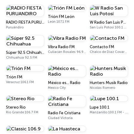
Trión FM León
León 107.1 FM
RADIO FIESTA PURUANDIRO
W Radio San Luis Potosí
Puruándiro
San Luis Potosí 100.1 FM
Vibra Radio FM
Contacto FM
Culiacán Rosales 96.9 FM
Chalco de Díaz Covarrubias 98.9 FM
Súper 92.5 Chihuahua
Chihuahua 92.5 FM
Trión FM
Veracruz 106.1 FM
México es... Radio
Hunters Musik Radio
Mexico City
Nicolás Romero
Stereo Rio
Lupe 100.1
Río Grande 106.7 FM
Manzanillo 100.1 FM - 560 AM
Radio Fe Cristiana
Ciudad Victoria