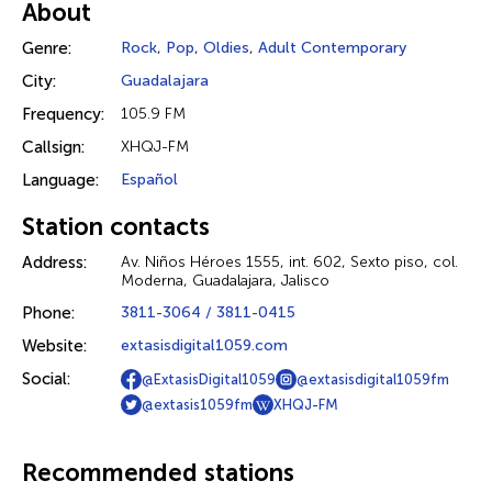
About
Genre:
Rock
,
Pop
,
Oldies
,
Adult Contemporary
City:
Guadalajara
Frequency:
105.9 FM
Callsign:
XHQJ-FM
Language:
Español
Station contacts
Address:
Av. Niños Héroes 1555, int. 602, Sexto piso, col.
Moderna, Guadalajara, Jalisco
Phone:
3811-3064 / 3811-0415
Website:
extasisdigital1059.com
Social:
@ExtasisDigital1059
@extasisdigital1059fm
@extasis1059fm
XHQJ-FM
Recommended stations