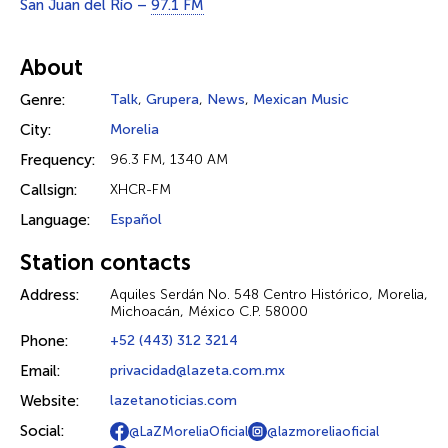
San Juan del Río –
97.1 FM
About
Genre:
Talk
,
Grupera
,
News
,
Mexican Music
City:
Morelia
Frequency:
96.3 FM, 1340 AM
Callsign:
XHCR-FM
Language:
Español
Station contacts
Address:
Aquiles Serdán No. 548 Centro Histórico, Morelia,
Michoacán, México C.P. 58000
Phone:
+52 (443) 312 3214
Email:
privacidad@lazeta.com.mx
Website:
lazetanoticias.com
Social:
@LaZMoreliaOficial
@lazmoreliaoficial