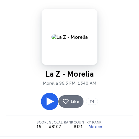
La Z - Morelia
Morelia 96.3 FM, 1340 AM
Like
74
SCORE
GLOBAL RANK
COUNTRY RANK
15
#8107
#121
Mexico