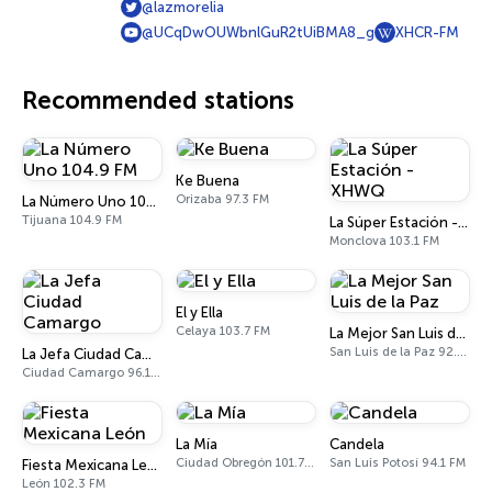
@lazmorelia
@UCqDwOUWbnlGuR2tUiBMA8_g
XHCR-FM
Recommended stations
Ke Buena
Orizaba 97.3 FM
La Número Uno 104.9 FM
Tijuana 104.9 FM
La Súper Estación - XHWQ
Monclova 103.1 FM
El y Ella
Celaya 103.7 FM
La Mejor San Luis de la Paz
San Luis de la Paz 92.5 FM
La Jefa Ciudad Camargo
Ciudad Camargo 96.1 FM
La Mía
Candela
Ciudad Obregón 101.7 FM
San Luis Potosí 94.1 FM
Fiesta Mexicana León
León 102.3 FM