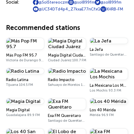
Social:
@SolStereoczm
@sol899fm
@sol899fm
@UC34DTd4p4_Z7kxaE77nCfxQ
XHRB-FM
Recommended stations
La Jefa
Santiago de Querétaro 98.7 FM
Más Pop FM 95.7
Magia Digital Ciudad Juárez
Victoria de Durango 95.7 FM
Ciudad Juárez 100.7 FM
Radio Latina
Radio Impacto
Tijuana 104.5 FM
Sahuayo de Morelos 1450 AM
La Mexicana Los Mochis
Los Mochis 93.3 FM
Magia Digital
Los 40 Mérida
Guadalajara 89.9 FM
Mérida 96.9 FM
Exa FM Querétaro
Santiago de Querétaro 95.5 FM