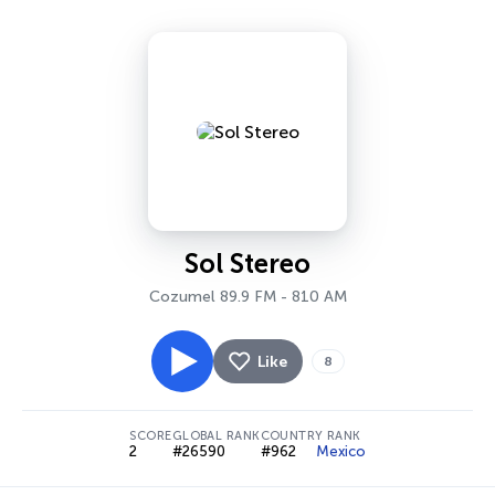
Sol Stereo
Cozumel 89.9 FM - 810 AM
Like
8
SCORE
GLOBAL RANK
COUNTRY RANK
2
#26590
#962
Mexico