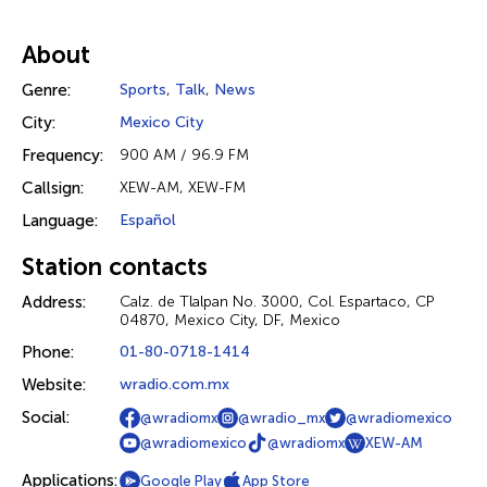
About
Genre:
Sports
,
Talk
,
News
City:
Mexico City
Frequency:
900 AM / 96.9 FM
Callsign:
XEW-AM, XEW-FM
Language:
Español
Station contacts
Address:
Calz. de Tlalpan No. 3000, Col. Espartaco, CP
04870, Mexico City, DF, Mexico
Phone:
01-80-0718-1414
Website:
wradio.com.mx
Social:
@wradiomx
@wradio_mx
@wradiomexico
@wradiomexico
@wradiomx
XEW-AM
Applications:
Google Play
App Store