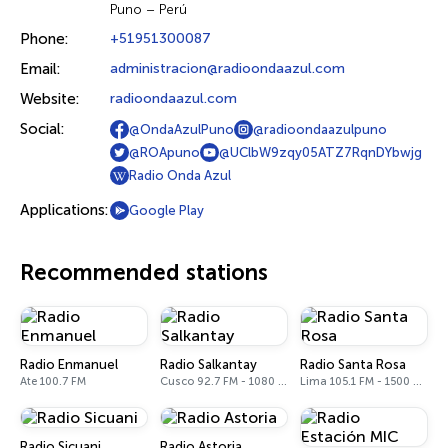
Puno – Perú
Phone:
+51951300087
Email:
administracion@radioondaazul.com
Website:
radioondaazul.com
Social:
@OndaAzulPuno
@radioondaazulpuno
@ROApuno
@UClbW9zqy05ATZ7RqnDYbwjg
Radio Onda Azul
Applications:
Google Play
Recommended stations
Radio Enmanuel
Radio Salkantay
Radio Santa Rosa
Ate 100.7 FM
Cusco 92.7 FM - 1080 AM
Lima 105.1 FM - 1500 AM
Radio Sicuani
Radio Astoria