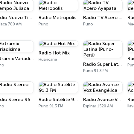
Radio Nuevo Tiempo Juliaca
Radio Metropolis
Radio TV Acero Ayapata
liaca 780 AM
Puno
Puno
Mac
Radio Hot Mix
Extramix Variadisima
Huancané
Radio Super Latina (Puno-Perú)
no
Pun
Puno 91.3 FM
dio Stereo 95
Radio Satélite 91.3 FM
Radio Avance Voz Evangélica
no
Puno 91.3 FM
Espinar 1520 AM
Ila