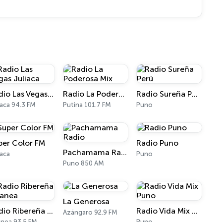
Radio Las Vegas Juliaca
Radio La Poderosa Mix
Radio Sureña Perú
iaca 94.3 FM
Putina 101.7 FM
Puno
per Color FM
Radio Puno
Pachamama Radio
iaca
Puno
Puno 850 AM
La Generosa
Radio Ribereña Ananea
Radio Vida Mix Puno
Azángaro 92.9 FM
nea 93.5 FM
Puno