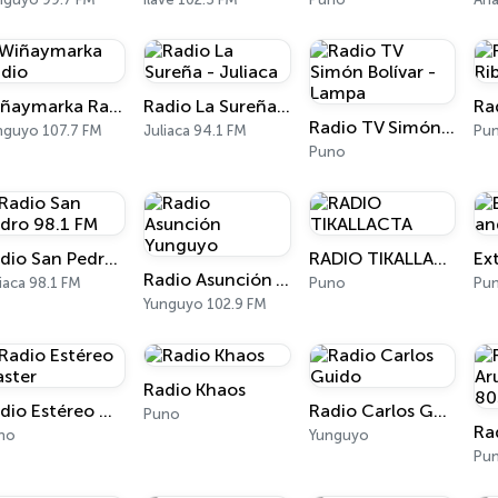
Wiñaymarka Radio
Radio La Sureña - Juliaca
Radio TV Simón Bolívar - Lampa
nguyo 107.7 FM
Juliaca 94.1 FM
Pun
Puno
Radio San Pedro 98.1 FM
RADIO TIKALLACTA
Radio Asunción Yunguyo
iaca 98.1 FM
Puno
Pu
Yunguyo 102.9 FM
Radio Khaos
Radio Estéreo Master
Radio Carlos Guido
Puno
no
Yunguyo
Pun