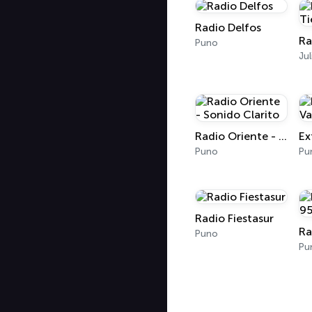
Radio Delfos
Puno
Ju
Radio Oriente - Sonido Clarito
Puno
Pu
Radio Fiestasur
Ra
Puno
Pu