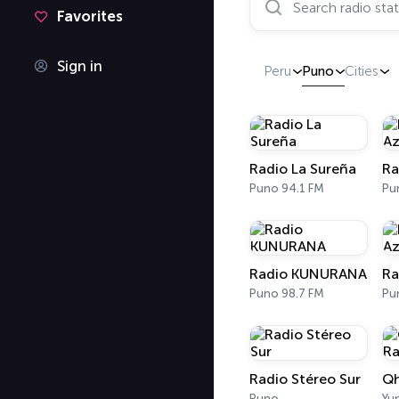
Favorites
Sign in
Peru
Puno
Cities
Radio La Sureña
Ra
Puno 94.1 FM
Radio KUNURANA
Puno 98.7 FM
Pu
Radio Stéreo Sur
Qh
Puno
Yu