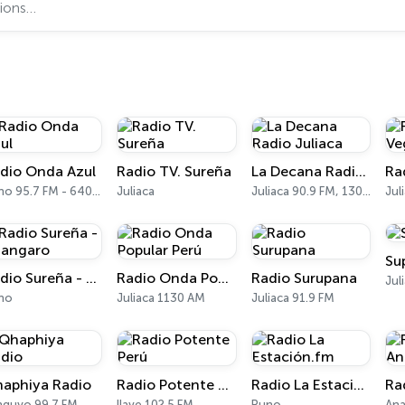
dio Onda Azul
Radio TV. Sureña
La Decana Radio Juliaca
Puno 95.7 FM - 640 AM
Juliaca
Juliaca 90.9 FM, 1300 AM
Jul
Su
Radio Sureña - Azangaro
Radio Onda Popular Perú
Radio Surupana
Jul
no
Juliaca 1130 AM
Juliaca 91.9 FM
aphiya Radio
Radio Potente Perú
Radio La Estación.fm
nguyo 99.7 FM
Ilave 102.5 FM
Puno
Ana