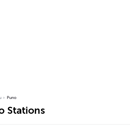
u
Puno
o Stations
…