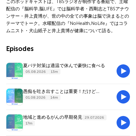
このポッドキャストは、TBSラジオが制作する番組で、土曜
配信の『脳科学,脳LIFE』では脳科学者・西剛志とTBSアナウ
ンサー・井上貴博が、世の中の全ての事象は脳で決まるとの
テーマでトーク。水曜配信の『NoHealth,NoLife』ではコラ
ムニスト・犬山紙子と井上貴博が健康について語る。
Episodes
夏バテ対策は適温で休んで豪快に食べる
05.08.2026
13m
愚痴を吐き出すことは重要！だけど…
01.08.2026
14m
地域と進めるがんの早期発見
29.07.2026
17m