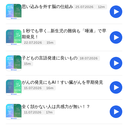
思い込みを外す脳の仕組み
25.07.2026
12m
１秒でも早く…新生児の難病も「唾液」で早
期発見！
22.07.2026
15m
子どもの言語発達に良いもの
18.07.2026
15m
がんの発見にもAI！すい臓がんを早期発見
15.07.2026
16m
全く頷かない人は共感力が無い！？
11.07.2026
17m