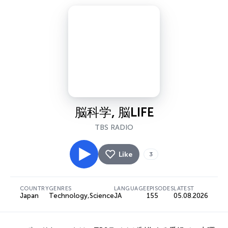
脳科学, 脳LIFE
TBS RADIO
Like
3
COUNTRY
GENRES
LANGUAGE
EPISODES
LATEST
Japan
Technology
,
Science
JA
155
05.08.2026