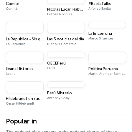
Comité
#BaellaTalks
Comité
Alfonso Baella
Nicolás Lúcar: Hablemos Claro
Exitosa Noticias
La Encerrona
Marco Sifuentes
La Republica - Sin guion
Las 5 noticias del día
La República
Diario El Comercio
OECEPerú
OECE
Ileana Historias
Política Peruana
Ileana
Martin Aranibar Santisteban
Perú Misterio
Anthony Choy
Hildebrandt en sus trece
Cesar Hildebrandt
Popular in
The podcast also appears in the podcast charts of these