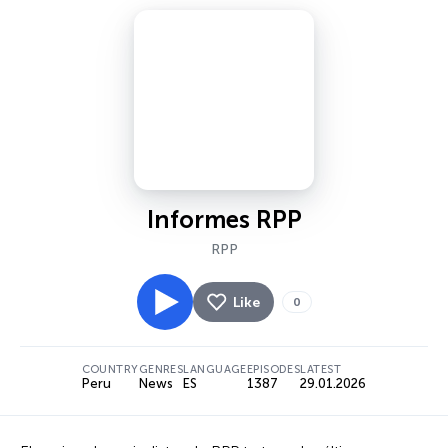
Informes RPP
RPP
Like
0
COUNTRY
GENRES
LANGUAGE
EPISODES
LATEST
Peru
News
ES
1387
29.01.2026