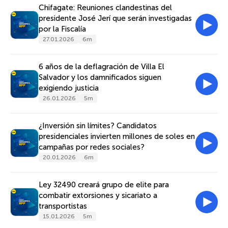
Chifagate: Reuniones clandestinas del
presidente José Jerí que serán investigadas
por la Fiscalía
27.01.2026
6m
6 años de la deflagración de Villa El
Salvador y los damnificados siguen
exigiendo justicia
26.01.2026
5m
¿Inversión sin límites? Candidatos
presidenciales invierten millones de soles en
campañas por redes sociales?
20.01.2026
6m
Ley 32490 creará grupo de elite para
combatir extorsiones y sicariato a
transportistas
15.01.2026
5m