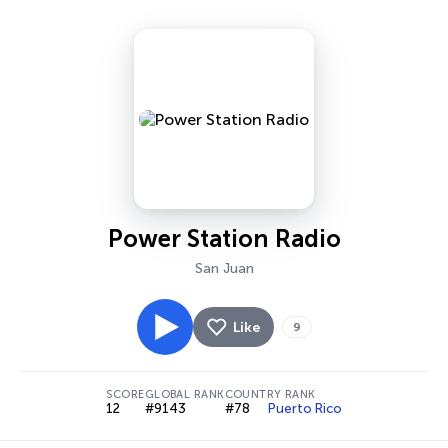
Power Station Radio
San Juan
Like
9
SCORE
GLOBAL RANK
COUNTRY RANK
12
#9143
#78
Puerto Rico