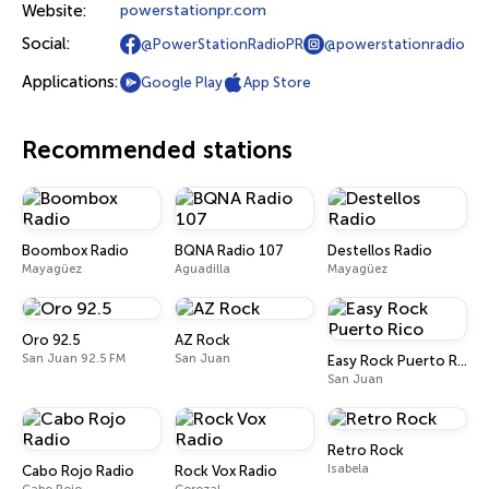
Website:
powerstationpr.com
Social:
@PowerStationRadioPR
@powerstationradio
Applications:
Google Play
App Store
Recommended stations
Boombox Radio
BQNA Radio 107
Destellos Radio
Mayagüez
Aguadilla
Mayagüez
Oro 92.5
AZ Rock
San Juan 92.5 FM
San Juan
Easy Rock Puerto Rico
San Juan
Retro Rock
Isabela
Cabo Rojo Radio
Rock Vox Radio