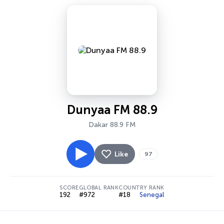
Dunyaa FM 88.9
Dakar 88.9 FM
Like
97
SCORE
GLOBAL RANK
COUNTRY RANK
192
#972
#18
Senegal