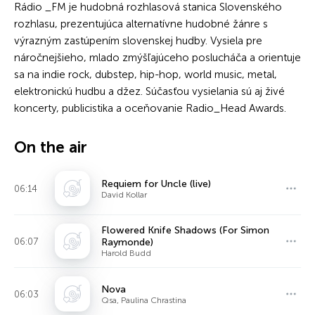
Rádio _FM je hudobná rozhlasová stanica Slovenského
rozhlasu, prezentujúca alternatívne hudobné žánre s
výrazným zastúpením slovenskej hudby. Vysiela pre
náročnejšieho, mlado zmýšľajúceho poslucháča a orientuje
sa na indie rock, dubstep, hip-hop, world music, metal,
elektronickú hudbu a džez. Súčasťou vysielania sú aj živé
koncerty, publicistika a oceňovanie Radio_Head Awards.
On the air
Requiem for Uncle (live)
06:14
David Kollar
Flowered Knife Shadows (For Simon
06:07
Raymonde)
Harold Budd
Nova
06:03
Qsa, Paulina Chrastina