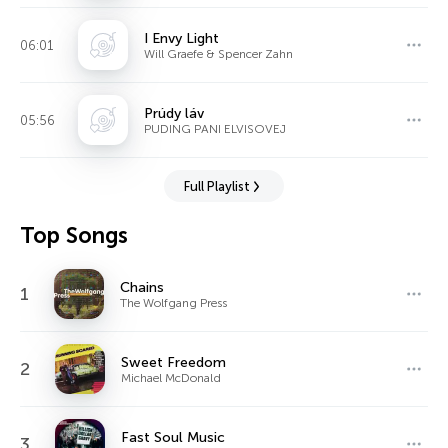
I Envy Light
06:01
Will Graefe & Spencer Zahn
Prúdy láv
05:56
PUDING PANI ELVISOVEJ
Full Playlist
Top Songs
Chains
1
The Wolfgang Press
Sweet Freedom
2
Michael McDonald
Fast Soul Music
3