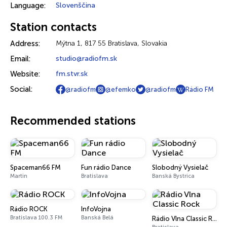
Language:
Slovenščina
Station contacts
Address:
Mýtna 1, 817 55 Bratislava, Slovakia
Email:
studio@radiofm.sk
Website:
fm.stvr.sk
Social:
@radiofm
@efemko
@radiofm
Rádio FM
Recommended stations
Spaceman66 FM
Fun rádio Dance
Slobodný Vysielač
Martin
Bratislava
Banská Bystrica
Rádio ROCK
InfoVojna
Bratislava 100.3 FM
Banská Belá
Rádio Vlna Classic Rock