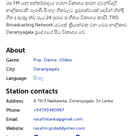
රස FM යනු අන්තර්ජාලය හරහා විකාශය කරන ගුවන්විදුලි
නාලිකාවකි. පැරණි සිංහල ගීතවලට ප්‍රමුඛත්වයක් දෙමින් හින්දි
ගීත ද ඇතුලත්ව පැය 24 පුරාම සංගීතය විකාශය කරයි. TRD
Broadcasting Network යටතේ ක්‍රියාත්මක වන මෙම නාලිකාව
Deraniyagala ප්‍රදේශයේ සිට විකාශය වේ.
About
Genre:
Pop
,
Dance
,
Oldies
City:
Deraniyagala
Language:
සිංහල
Station contacts
Address:
A 74/3 Nakkawita, Deraniyagala, Sri Lanka
Phone:
+94783480987
Email:
rasafmlanka@gmail.com
Website:
rasafm.godaddysites.com