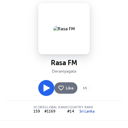
Rasa FM
Deraniyagala
Like
15
SCORE
GLOBAL RANK
COUNTRY RANK
159
#1169
#14
Sri Lanka