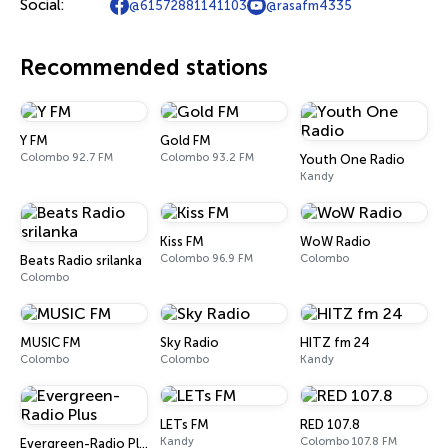
Social:
@61572881141103
@rasafm4335
Recommended stations
Y FM
Gold FM
Colombo 92.7 FM
Colombo 93.2 FM
Youth One Radio
Kandy
Kiss FM
WoW Radio
Colombo 96.9 FM
Colombo
Beats Radio srilanka
Colombo
MUSIC FM
Sky Radio
HITZ fm 24
Colombo
Colombo
Kandy
LETs FM
RED 107.8
Kandy
Colombo 107.8 FM
Evergreen-Radio Plus