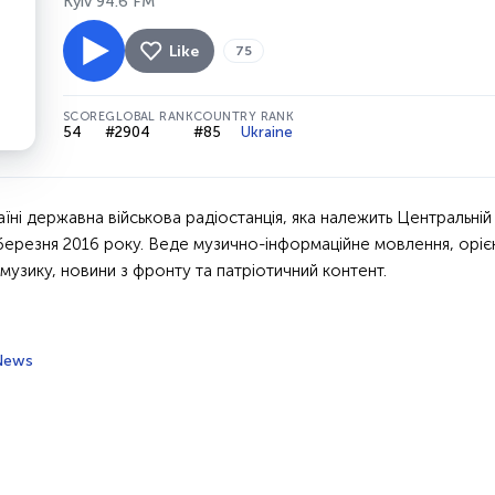
Kyiv 94.6 FM
Like
75
SCORE
GLOBAL RANK
COUNTRY RANK
54
#2904
#85
Ukraine
їні державна військова радіостанція, яка належить Центральній
ерезня 2016 року. Веде музично-інформаційне мовлення, орієнт
музику, новини з фронту та патріотичний контент.
News