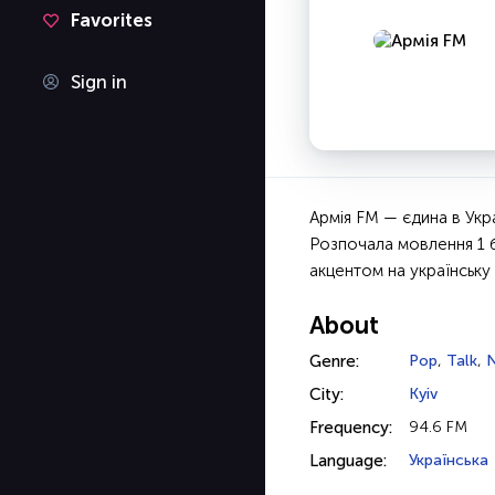
Favorites
Sign in
Армія FM — єдина в Укра
Розпочала мовлення 1 б
акцентом на українську 
About
Genre:
Pop
,
Talk
,
City:
Kyiv
Frequency:
94.6 FM
Language:
Українська