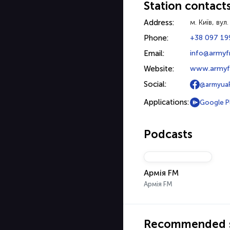
Station contact
Address:
м. Київ, ву
Phone:
+38 097 19
Email:
info@army
Website:
www.armyf
Social:
@armyua
Applications:
Google P
Podcasts
Армія FM
Армія FM
Recommended s