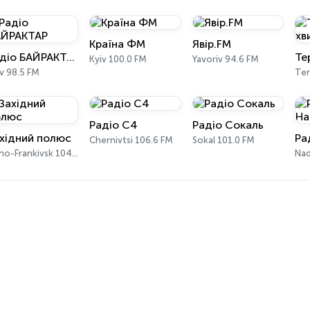
Країна ФМ
Явір.FM
Радіо БАЙРАКТАР
Kyiv 100.0 FM
Yavoriv 94.6 FM
v 98.5 FM
Ter
Радіо C4
Радіо Сокаль
хідний полюс
Ра
Chernivtsi 106.6 FM
Sokal 101.0 FM
Ivano-Frankivsk 104.3 FM
Nad