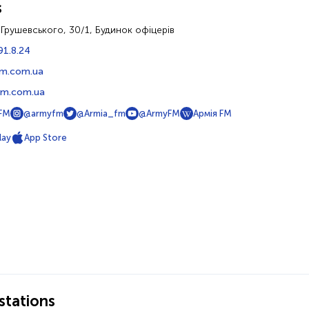
s
л. Грушевського, 30/1, Будинок офіцерів
91.8.24
fm.com.ua
m.com.ua
FM
@armyfm
@Armia_fm
@ArmyFM
Армія FM
lay
App Store
tations