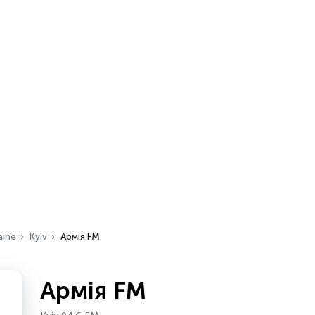
aine
Kyiv
Армія FM
Армія FM