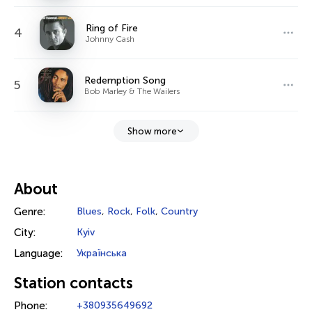
Ring of Fire
4
Johnny Cash
Redemption Song
5
Bob Marley & The Wailers
Show more
About
Genre:
Blues
,
Rock
,
Folk
,
Country
City:
Kyiv
Language:
Українська
Station contacts
Phone:
+380935649692