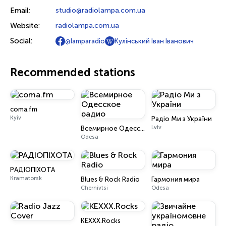
Email:
studio@radiolampa.com.ua
Website:
radiolampa.com.ua
Social:
@lamparadio
Кулінський Іван Іванович
Recommended stations
coma.fm
Kyiv
Радіо Ми з України
Lviv
Всемирное Одесское радио
Odesa
РАДІОПІХОТА
Kramatorsk
Blues & Rock Radio
Гармония мира
Chernivtsi
Odesa
KEXXX.Rocks