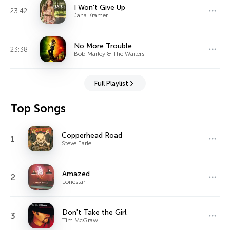
I Won't Give Up
23:42
Jana Kramer
No More Trouble
23:38
Bob Marley & The Wailers
Full Playlist
Top Songs
Copperhead Road
1
Steve Earle
Amazed
2
Lonestar
Don't Take the Girl
3
Tim McGraw