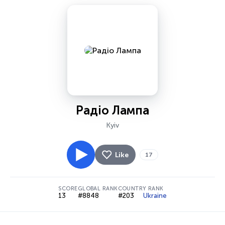
Радіо Лампа
Kyiv
Like
17
SCORE
GLOBAL RANK
COUNTRY RANK
13
#8848
#203
Ukraine