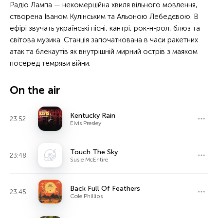
Радіо Лампа — некомерційна хвиля вільного мовлення,
створена Іваном Кулінським та Альоною Лебедєвою. В
ефірі звучать українські пісні, кантрі, рок-н-рол, блюз та
світова музика. Станція започаткована в часи ракетних
атак та блекаутів як внутрішній мирний острів з маяком
посеред темряви війни.
On the air
Kentucky Rain
23:52
Elvis Presley
Touch The Sky
23:48
Susie McEntire
Back Full Of Feathers
23:45
Cole Phillips