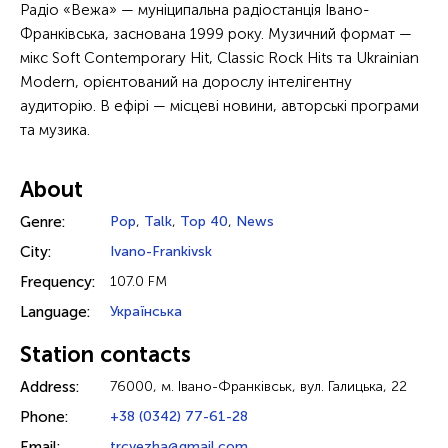
Радіо «Вежа» — муніципальна радіостанція Івано-
Франківська, заснована 1999 року. Музичний формат —
мікс Soft Contemporary Hit, Classic Rock Hits та Ukrainian
Modern, орієнтований на дорослу інтелігентну
аудиторію. В ефірі — місцеві новини, авторські програми
та музика.
About
Genre:
Pop
,
Talk
,
Top 40
,
News
City:
Ivano-Frankivsk
Frequency:
107.0 FM
Language:
Українська
Station contacts
Address:
76000, м. Івано-Франківськ, вул. Галицька, 22
Phone:
+38 (0342) 77-61-28
Email:
trcvezha@gmail.com