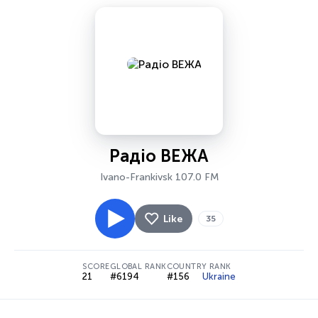
Радіо ВЕЖА
Ivano-Frankivsk 107.0 FM
Like
35
SCORE
GLOBAL RANK
COUNTRY RANK
21
#6194
#156
Ukraine