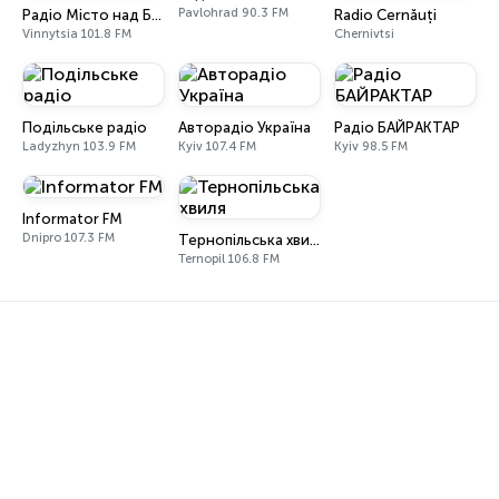
Pavlohrad 90.3 FM
Радіо Місто над Бугом
Radio Cernăuți
Vinnytsia 101.8 FM
Chernivtsi
Подільське радіо
Авторадіо Україна
Радіо БАЙРАКТАР
Ladyzhyn 103.9 FM
Kyiv 107.4 FM
Kyiv 98.5 FM
Informator FM
Dnipro 107.3 FM
Тернопільська хвиля
Ternopil 106.8 FM