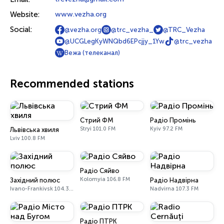
Website:
www.vezha.org
Social:
@vezha.org
@trc_vezha_
@TRC_Vezha
@UCGLegKyWNQbd6EPcjjy_1Yw
@trc_vezha
Вежа (телеканал)
Recommended stations
Стрий ФМ
Радіо Промінь
Stryi 101.0 FM
Kyiv 97.2 FM
Львівська хвиля
Lviv 100.8 FM
Радіо Сяйво
Kolomyia 106.8 FM
Західний полюс
Радіо Надвірна
Ivano-Frankivsk 104.3 FM
Nadvirna 107.3 FM
Радіо ПТРК