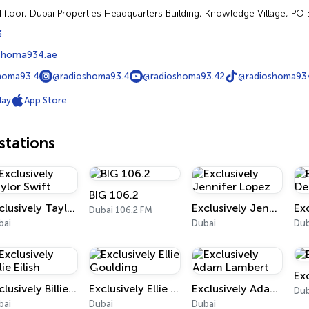
 floor, Dubai Properties Headquarters Building, Knowledge Village, P
3
shoma934.ae
homa93.4
@radioshoma93.4
@radioshoma93.42
@radioshoma93
lay
App Store
tations
BIG 106.2
Exclusively Taylor Swift
Exclusively Jennifer Lopez
Dubai 106.2 FM
bai
Dubai
Dub
Ex
Exclusively Billie Eilish
Exclusively Ellie Goulding
Exclusively Adam Lambert
Dub
bai
Dubai
Dubai