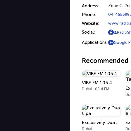
Address:
Zone C, 2nd
Phone:
04-455598
Website:
www.radio
Social:
@RadioS
Applications:
Google P
Recommended s
VIBE FM 105.4
Dubai 105.4 FM
Du
Exclusively Dua Lipa
Dubai
Du