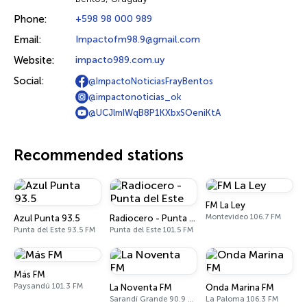
Phone:
+598 98 000 989
Email:
Impactofm98.9@gmail.com
Website:
impacto989.com.uy
Social:
@ImpactoNoticiasFrayBentos
@impactonoticias_ok
@UCJlmIWqB8P1KXbxSOeniKtA
Recommended stations
FM La Ley
Montevideo 106.7 FM
Azul Punta 93.5
Radiocero - Punta del Este
Punta del Este 93.5 FM
Punta del Este 101.5 FM
Más FM
Paysandú 101.3 FM
La Noventa FM
Onda Marina FM
Sarandí Grande 90.9 FM
La Paloma 106.3 FM