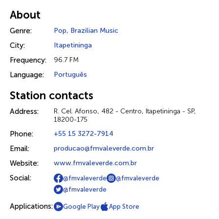
About
Genre:
Pop
,
Brazilian Music
City:
Itapetininga
Frequency:
96.7 FM
Language:
Português
Station contacts
Address:
R. Cel. Afonso, 482 - Centro, Itapetininga - SP,
18200-175
Phone:
+55 15 3272-7914
Email:
producao@fmvaleverde.com.br
Website:
www.fmvaleverde.com.br
Social:
@fmvaleverde
@fmvaleverde
@fmvaleverde
Applications:
Google Play
App Store