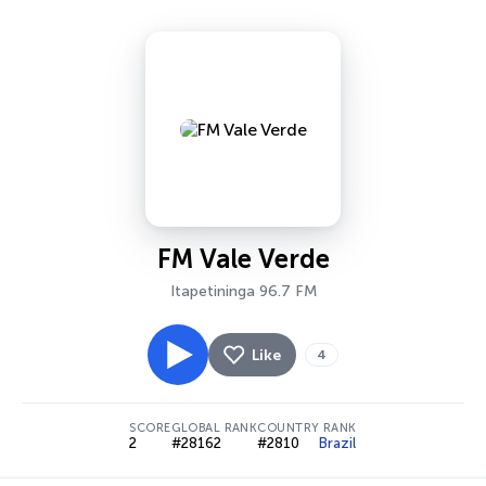
FM Vale Verde
Itapetininga 96.7 FM
Like
4
SCORE
GLOBAL RANK
COUNTRY RANK
2
#28162
#2810
Brazil