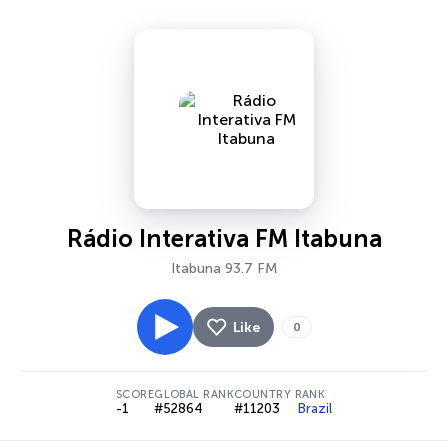
Rádio Interativa FM Itabuna
Itabuna 93.7 FM
Like
0
SCORE
GLOBAL RANK
COUNTRY RANK
-1
#52864
#11203
Brazil