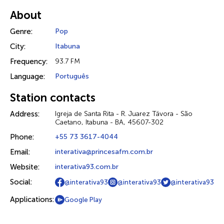
About
Genre:
Pop
City:
Itabuna
Frequency:
93.7 FM
Language:
Português
Station contacts
Address:
Igreja de Santa Rita - R. Juarez Távora - São
Caetano, Itabuna - BA, 45607-302
Phone:
+55 73 3617-4044
Email:
interativa@princesafm.com.br
Website:
interativa93.com.br
Social:
@interativa93
@interativa93
@interativa93
Applications:
Google Play