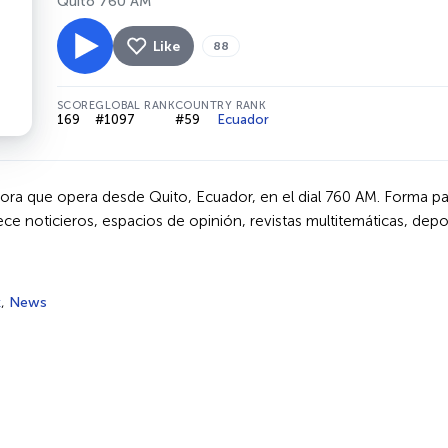
Quito 760 AM
Like
88
SCORE
GLOBAL RANK
COUNTRY RANK
169
#1097
#59
Ecuador
ora que opera desde Quito, Ecuador, en el dial 760 AM. Forma pa
ce noticieros, espacios de opinión, revistas multitemáticas, dep
k
,
News