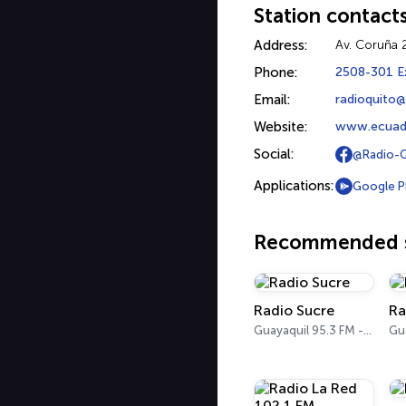
Station contact
Address:
Av. Coruña 
Phone:
2508-301 E
Email:
radioquito
Website:
www.ecuado
Social:
@Radio-
Applications:
Google P
Recommended s
Radio Sucre
Ra
Guayaquil 95.3 FM - 700 AM
Gu