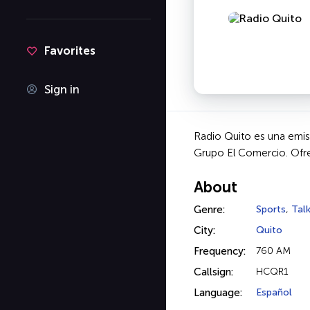
Favorites
Sign in
Radio Quito es una emis
Grupo El Comercio. Ofre
About
Genre:
Sports
,
Tal
City:
Quito
Frequency:
760 AM
Callsign:
HCQR1
Language:
Español