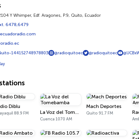
s
2104 Y Whimper, Edf. Aragones, P.9, Quito, Ecuador
xt. 6478,6479
@ecuadoradio.com
radio.ec
Quito-144152748978803
@radioquitoec
@radioquitoec
@UCBxW
lay
tations
dio Diblu
Mach Deportes
La Voz del Tomebamba
ayaquil 88.9 FM
Quito 91.7 FM
Cuenca 1070 AM
Amb