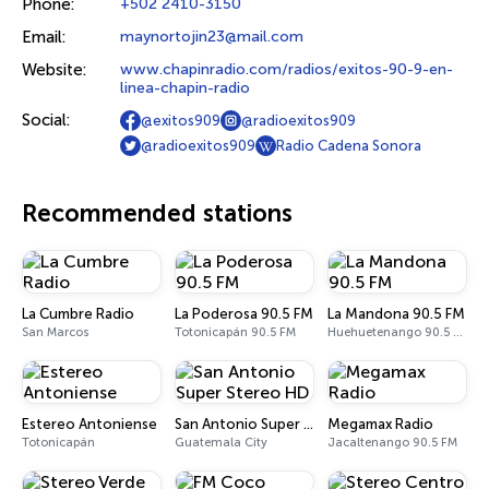
Phone:
+502 2410-3150
Email:
maynortojin23@mail.com
Website:
www.chapinradio.com/radios/exitos-90-9-en-
linea-chapin-radio
Social:
@exitos909
@radioexitos909
@radioexitos909
Radio Cadena Sonora
Recommended stations
La Cumbre Radio
La Poderosa 90.5 FM
La Mandona 90.5 FM
San Marcos
Totonicapán 90.5 FM
Huehuetenango 90.5 FM
Estereo Antoniense
San Antonio Super Stereo HD
Megamax Radio
Totonicapán
Guatemala City
Jacaltenango 90.5 FM