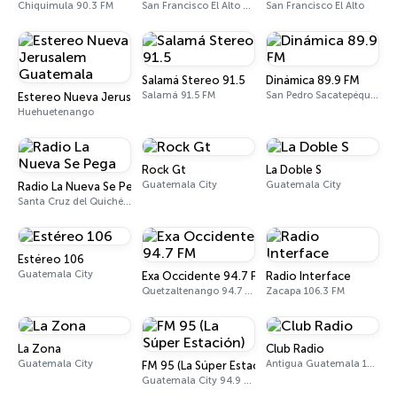
Chiquimula 90.3 FM
San Francisco El Alto 91.3 FM
San Francisco El Alto
Salamá Stereo 91.5
Dinámica 89.9 FM
Salamá 91.5 FM
San Pedro Sacatepéquez 89.9 FM
Estereo Nueva Jerusalem Guatemala
Huehuetenango
Rock Gt
La Doble S
Guatemala City
Guatemala City
Radio La Nueva Se Pega
Santa Cruz del Quiché 92.3 FM
Estéreo 106
Guatemala City
Exa Occidente 94.7 FM
Radio Interface
Quetzaltenango 94.7 FM
Zacapa 106.3 FM
La Zona
Club Radio
Guatemala City
Antigua Guatemala 102.5 FM
FM 95 (La Súper Estación)
Guatemala City 94.9 FM