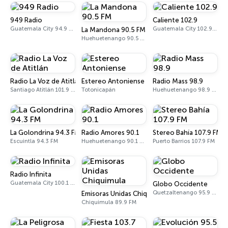
949 Radio
Caliente 102.9
Guatemala City 94.9 FM
Guatemala City 102.9 FM
La Mandona 90.5 FM
Huehuetenango 90.5 FM
Radio La Voz de Atitlán
Estereo Antoniense
Radio Mass 98.9
Santiago Atitlán 101.9 FM
Totonicapán
Huehuetenango 98.9 FM
La Golondrina 94.3 FM
Radio Amores 90.1
Stereo Bahía 107.9 FM
Escuintla 94.3 FM
Huehuetenango 90.1 FM
Puerto Barrios 107.9 FM
Radio Infinita
Guatemala City 100.1 FM
Globo Occidente
Quetzaltenango 95.9 FM
Emisoras Unidas Chiquimula
Chiquimula 89.9 FM