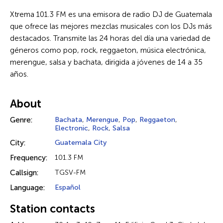
Xtrema 101.3 FM es una emisora de radio DJ de Guatemala
que ofrece las mejores mezclas musicales con los DJs más
destacados. Transmite las 24 horas del día una variedad de
géneros como pop, rock, reggaeton, música electrónica,
merengue, salsa y bachata, dirigida a jóvenes de 14 a 35
años.
About
Genre:
Bachata
,
Merengue
,
Pop
,
Reggaeton
,
Electronic
,
Rock
,
Salsa
City:
Guatemala City
Frequency:
101.3 FM
Callsign:
TGSV-FM
Language:
Español
Station contacts