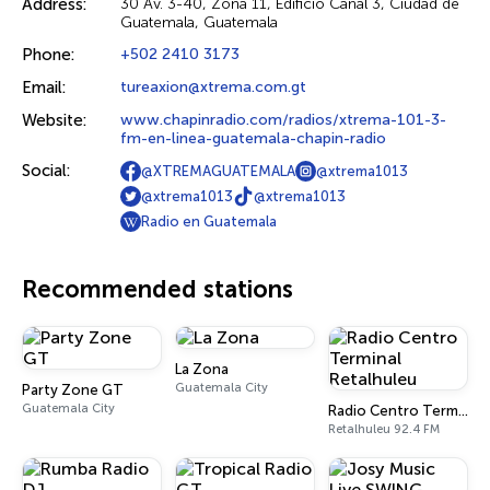
Address:
30 Av. 3-40, Zona 11, Edificio Canal 3, Ciudad de
Guatemala, Guatemala
Phone:
+502 2410 3173
Email:
tureaxion@xtrema.com.gt
Website:
www.chapinradio.com/radios/xtrema-101-3-
fm-en-linea-guatemala-chapin-radio
Social:
@XTREMAGUATEMALA
@xtrema1013
@xtrema1013
@xtrema1013
Radio en Guatemala
Recommended stations
La Zona
Guatemala City
Party Zone GT
Guatemala City
Radio Centro Terminal Retalhuleu
Retalhuleu 92.4 FM