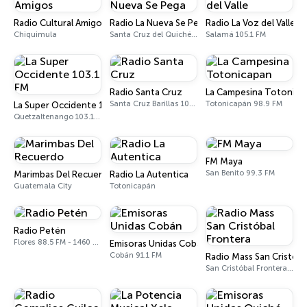
Radio Cultural Amigos
Radio La Nueva Se Pega
Radio La Voz del Valle
Chiquimula
Santa Cruz del Quiché 92.3 FM
Salamá 105.1 FM
Radio Santa Cruz
La Campesina Totonica
Santa Cruz Barillas 106.5 FM
Totonicapán 98.9 FM
La Super Occidente 103.1 FM
Quetzaltenango 103.1 FM
FM Maya
San Benito 99.3 FM
Marimbas Del Recuerdo
Radio La Autentica
Guatemala City
Totonicapán
Radio Petén
Flores 88.5 FM - 1460 AM
Emisoras Unidas Cobán
Cobán 91.1 FM
Radio Mass San Cristóba
San Cristóbal Frontera 98.9 FM