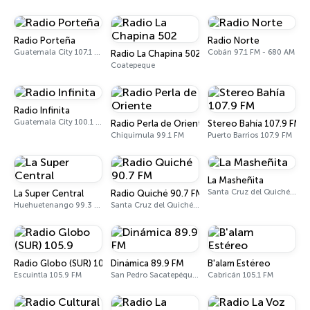
Radio Porteña
Radio Norte
Guatemala City 107.1 FM
Cobán 97.1 FM - 680 AM
Radio La Chapina 502
Coatepeque
Radio Infinita
Guatemala City 100.1 FM
Radio Perla de Oriente
Stereo Bahía 107.9 FM
Chiquimula 99.1 FM
Puerto Barrios 107.9 FM
La Masheñita
Santa Cruz del Quiché 107.5 FM
La Super Central
Radio Quiché 90.7 FM
Huehuetenango 99.3 FM
Santa Cruz del Quiché 90.7 FM
Radio Globo (SUR) 105.9
Dinámica 89.9 FM
B'alam Estéreo
Escuintla 105.9 FM
San Pedro Sacatepéquez 89.9 FM
Cabricán 105.1 FM