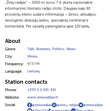
„Žinių radijas“ – 2000 m. kovo 7 d. įkurta nacionalinė
informacinio formato radijo stotis. Daugiau kaip 90
procentų eterio sudaro informacija – žinios, aktualijos,
tiesioginės diskusijų laidos, specialistų vertinimai ir
komentarai. Per savaitę parengiama apie 120 laidų.
About
Genre:
Talk
,
Business
,
Politics
,
News
City:
Vilnius
Frequency:
97.3 FM
Language:
Lietuvių
Station contacts
Phone:
+370 5 2 431 431
Website:
www.ziniuradijas.lt
Social:
@ziniuradijas
@ziniu_radijas
@ziniuradijas
@ZiniuTV
@ziniuradijas
Žinių radijas