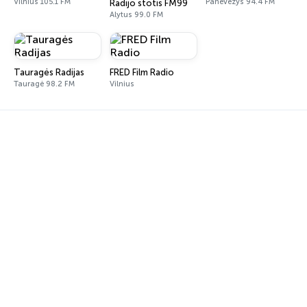
Vilnius 105.1 FM
Panevėžys 94.4 FM
Radijo stotis FM99
Alytus 99.0 FM
Tauragės Radijas
FRED Film Radio
Tauragė 98.2 FM
Vilnius