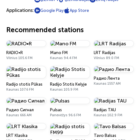
Applications:
Google Play
App Store
Recommended stations
RADIO•R
Mano FM
LRT Radijas
Vilnius 105.6 FM
Kaunas 94.4 FM
Vilnius 89.0 FM
Радио Лента
Kaunas 1557 AM
Radijo stotis Pūkas
Radijo Stotis Kelyje
Kaunas 107.6 FM
Kaunas 105.9 FM
Радио Сигнал
Pulsas
Radijas TAU
Kaunas 666 AM
Panevėžys 96.6 FM
Kaunas 102.9 FM
LRT Klasika
Tavo Balsas