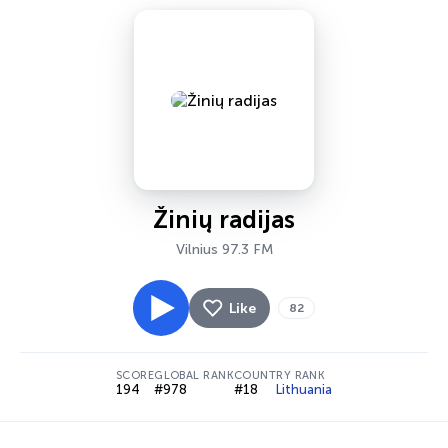
Žinių radijas
Vilnius 97.3 FM
Like
82
SCORE
GLOBAL RANK
COUNTRY RANK
194
#978
#18
Lithuania