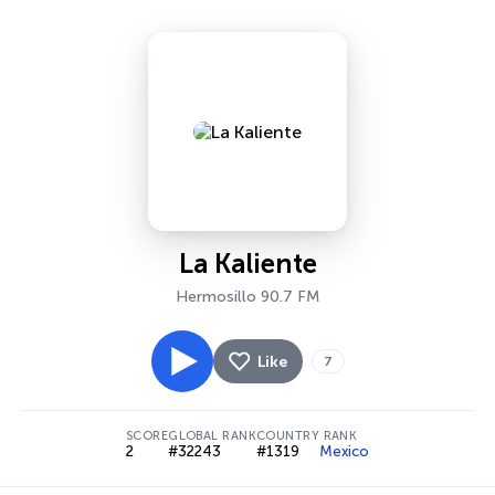
La Kaliente
Hermosillo 90.7 FM
Like
7
SCORE
GLOBAL RANK
COUNTRY RANK
2
#32243
#1319
Mexico