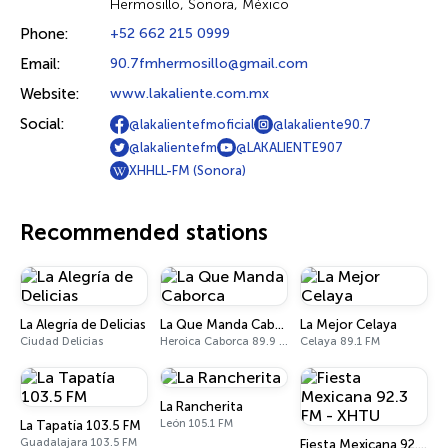
Hermosillo, Sonora, México
Phone:
+52 662 215 0999
Email:
90.7fmhermosillo@gmail.com
Website:
www.lakaliente.com.mx
Social:
@lakalientefmoficial
@lakaliente90.7
@lakalientefm
@LAKALIENTE907
XHHLL-FM (Sonora)
Recommended stations
La Alegría de Delicias
La Que Manda Caborca
La Mejor Celaya
Ciudad Delicias
Heroica Caborca 89.9 FM
Celaya 89.1 FM
La Rancherita
León 105.1 FM
La Tapatía 103.5 FM
Guadalajara 103.5 FM
Fiesta Mexicana 92.3 FM - XHTU