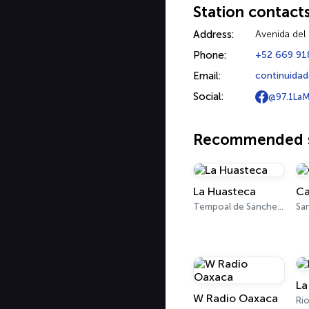
Station contact
Address:
Avenida del
Phone:
+52 669 91
Email:
continuida
Social:
@97.1LaM
Recommended s
La Huasteca
Ca
Tempoal de Sánchez 90.5 FM
La
W Radio Oaxaca
Rí