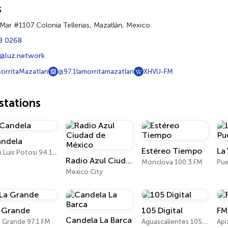
s
 Mar #1107 Colonia Tellerias, Mazatlán, Mexico
8 0268
d@luz.network
orritaMazatlan
@97.1lamorritamazatlan
XHVU-FM
tations
ndela
Estéreo Tiempo
La
San Luis Potosí 94.1 FM
Radio Azul Ciudad de México
Monclova 100.3 FM
Mexico City
 Grande
105 Digital
FM
Candela La Barca
o Grande 97.1 FM
Aguascalientes 105.3 FM
Api