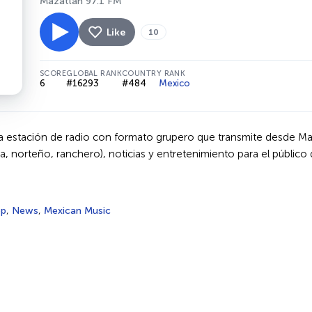
Mazatlán 97.1 FM
Like
10
SCORE
GLOBAL RANK
COUNTRY RANK
6
#16293
#484
Mexico
na estación de radio con formato grupero que transmite desde Ma
, norteño, ranchero), noticias y entretenimiento para el público d
op
,
News
,
Mexican Music