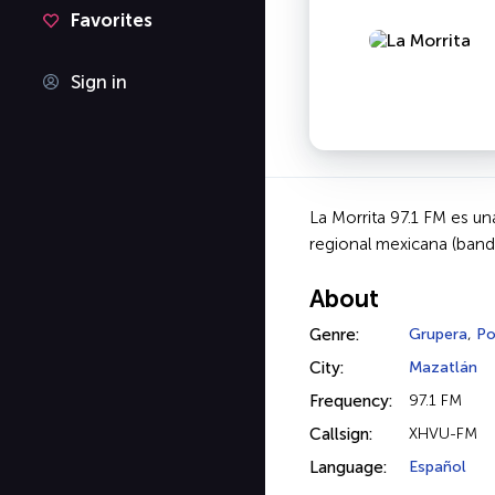
Favorites
Sign in
La Morrita 97.1 FM es u
regional mexicana (banda
About
Genre:
Grupera
,
P
City:
Mazatlán
Frequency:
97.1 FM
Callsign:
XHVU-FM
Language:
Español