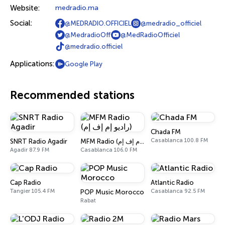
Website:
medradio.ma
Social:
@MEDRADIO.OFFICIEL
@medradio_officiel
@MedradioOff
@MedRadioOfficiel
@medradio.officiel
Applications:
Google Play
Recommended stations
Chada FM
Casablanca 100.8 FM
SNRT Radio Agadir
MFM Radio (راديو إم إف إم)
Agadir 87.9 FM
Casablanca 106.0 FM
Cap Radio
Atlantic Radio
Tangier 105.4 FM
Casablanca 92.5 FM
POP Music Morocco
Rabat