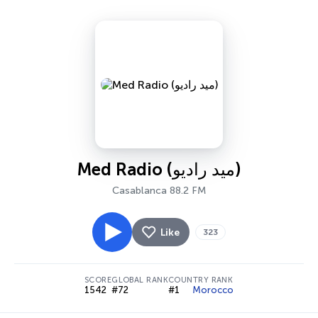
Med Radio (ميد راديو)
Casablanca 88.2 FM
Like
323
SCORE
GLOBAL RANK
COUNTRY RANK
1542
#72
#1
Morocco