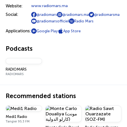
Website:
www.radiomars.ma
Social:
@radiomars
@radiomars.ma
@radiomarsma
@radiomarsofficiel
Radio Mars
Applications:
Google Play
App Store
Podcasts
RADIOMARS
RADIOMARS
Recommended stations
Medi1 Radio
Tangier 95.3 FM