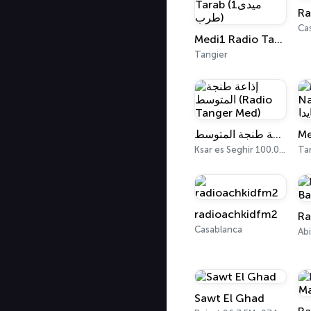
Ra
Ca
Medi1 Radio Tarab (ميدى1 طرب)
Tangier
إذاعة طنجة المتوسط (Radio Tanger Med)
Ksar es Seghir 100.0 FM
Ta
radioachkidfm2
Ra
Casablanca
Abi
Sawt El Ghad