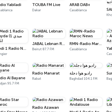
dio Yabiladi
TOUBA FM Live
ARAB DAB+
sablanca
Dakar
Casablanca
Kho
JABAL Lebnan Radio
RMN-Radio Maroc News
Medi 1 Radio Nayda (ميدي 1 نايدا)
Beirut 87.7 FM
Casablanca
ngier
Cas
Radio Manarat
راديو هوا دجلة
Su
dio Al Bayane
Rabat
Baghdad 104.1 FM
Bag
djan 95.7 FM
Radio Azawan