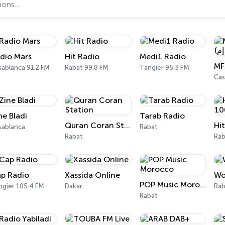
dio Mars
Hit Radio
Medi1 Radio
sablanca 91.2 FM
Rabat 99.8 FM
Tangier 95.3 FM
Cas
ne Bladi
Tarab Radio
Quran Coran Station
sablanca
Rabat
Rabat
Rab
p Radio
Xassida Online
Wo
POP Music Morocco
ngier 105.4 FM
Dakar
Rab
Rabat