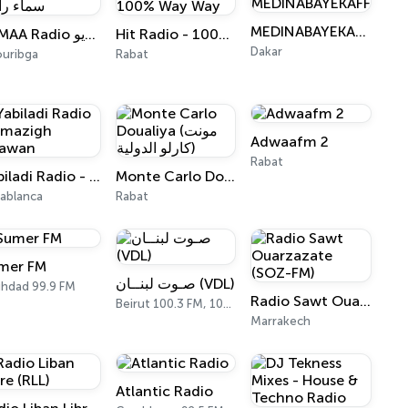
MEDINABAYEKAFFRINE
SAMAA Radio سماء راديو
Hit Radio - 100% Way Way
Dakar
uribga
Rabat
Adwaafm 2
Rabat
Yabiladi Radio - Amazigh Azawan
Monte Carlo Doualiya (مونت كارلو الدولية)
ablanca
Rabat
mer FM
صـوت لبنــان (VDL)
hdad 99.9 FM
Radio Sawt Ouarzazate (SOZ-FM)
Beirut 100.3 FM, 100.5 FM
Marrakech
Atlantic Radio