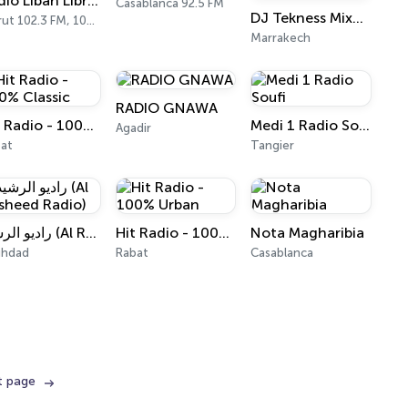
Radio Liban Libre (RLL)
Casablanca 92.5 FM
DJ Tekness Mixes - House & Techno Radio
Beirut 102.3 FM, 102.5 FM, 102.7 FM
Marrakech
RADIO GNAWA
Hit Radio - 100% Classic
Medi 1 Radio Soufi
Agadir
at
Tangier
راديو الرشيد (Al Rasheed Radio)
Hit Radio - 100% Urban
Nota Magharibia
ghdad
Rabat
Casablanca
t page