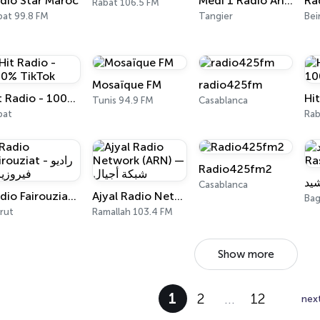
dio Star Maroc
Medi 1 Radio Andalouse
Rabat 106.5 FM
bat 99.8 FM
Tangier
Mosaïque FM
radio425fm
Hit Radio - 100% TikTok
Tunis 94.9 FM
Casablanca
bat
Rab
Radio425fm2
Casablanca
Ajyal Radio Network (ARN) — شبكة أجيال
Radio Fairouziat - راديو فيروزيات
Ba
rut
Ramallah 103.4 FM
Show more
1
2
…
12
nex