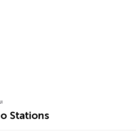
ال
 Radio Stations
…