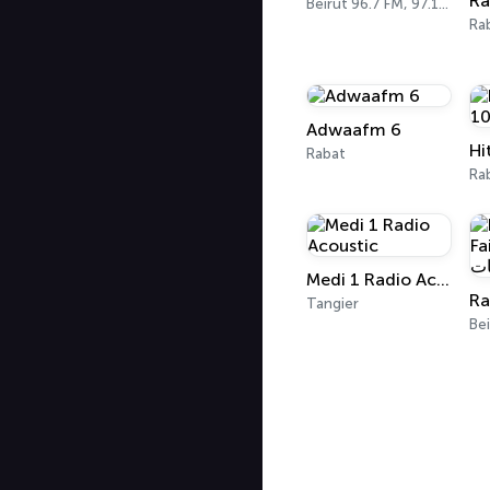
Ra
Beirut 96.7 FM, 97.1 FM
Ra
Adwaafm 6
Rabat
Ra
Medi 1 Radio Acoustic
Tangier
Bei