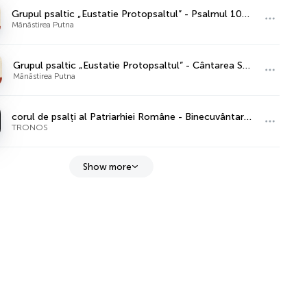
Grupul psaltic „Eustatie Protopsaltul” - Psalmul 102, Antifonul I, glas 5
Mănăstirea Putna
Grupul psaltic „Eustatie Protopsaltul” - Cântarea Sfintei Cruci, glas 3
Mănăstirea Putna
corul de psalți al Patriarhiei Române - Binecuvântarea și Troparele, gl. VI
TRONOS
Show more