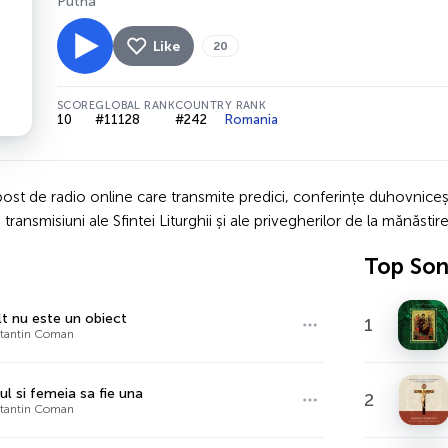
Putna
Like
20
SCORE
GLOBAL RANK
COUNTRY RANK
10
#11128
#242
Romania
t de radio online care transmite predici, conferințe duhovnicești,
ransmisiuni ale Sfintei Liturghii și ale privegherilor de la mănăstir
Top So
lt nu este un obiect
1
stantin Coman
ul si femeia sa fie una
2
stantin Coman