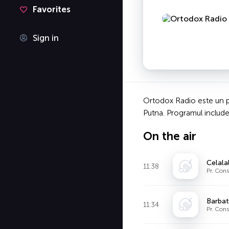
Favorites
Sign in
Ortodox Radio este un pos
Putna. Programul include t
On the air
Celala
11:38
Pr. Con
Barbat
11:34
Pr. Con