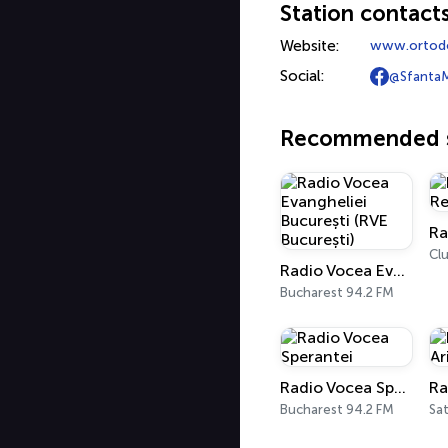
Station contact
Website:
www.ortodo
Social:
@SfantaM
Recommended s
Ra
Cl
Radio Vocea Evangheliei București (RVE București)
Bucharest 94.2 FM
Radio Vocea Sperantei
Bucharest 94.2 FM
Sa