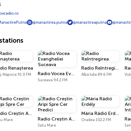
s
xradio.ro
anastirePutna
@manastirea.putna
@manastireaputna
@manasti
tations
dio Renașterea
Radio Reîntregirea
Radio Vocea Evangheliei Suceava
uj-Napoca 91.0 FM
Alba Iulia 89.6 FM
Vul
Suceava 94.2 FM
Radio Creștin Aripi Spre Cer
Mária Rádió Erdély
Radio Creștin Aripi Spre Cer Predici
tu Mare
Oradea 102.2 FM
Satu Mare
Sat