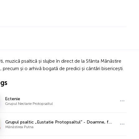
 muzică psaltică și slujbe în direct de la Sfânta Mănăstire
e, precum și o arhivă bogată de predici și cântări bisericești.
ngs
Ectenie
Grupul Nectarie Protopsaltul
Grupul psaltic „Eustatie Protopsaltul” - Doamne, femeia ceea ce căzuse, glas 8, de Dimitrie Suceveanu
Mănăstirea Putna