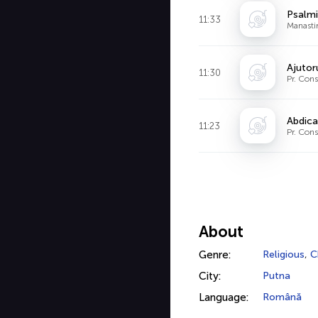
Psalmii
11:33
Manasti
Ajutoru
11:30
Pr. Con
Abdica
11:23
Pr. Con
About
Genre:
Religious
,
C
City:
Putna
Language:
Română