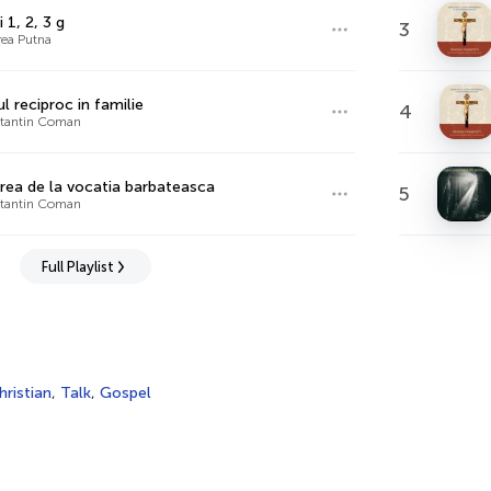
 1, 2, 3 g
3
rea Putna
l reciproc in familie
4
stantin Coman
rea de la vocatia barbateasca
5
stantin Coman
Full Playlist
hristian
,
Talk
,
Gospel