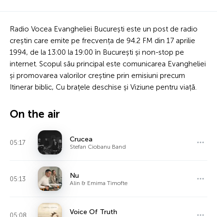
Radio Vocea Evangheliei București este un post de radio
creștin care emite pe frecvența de 94.2 FM din 17 aprilie
1994, de la 13:00 la 19:00 în București și non-stop pe
internet. Scopul său principal este comunicarea Evangheliei
și promovarea valorilor creștine prin emisiuni precum
Itinerar biblic, Cu brațele deschise și Viziune pentru viață.
On the air
Crucea
05:17
Stefan Ciobanu Band
Nu
05:13
Alin & Emima Timofte
Voice Of Truth
05:08