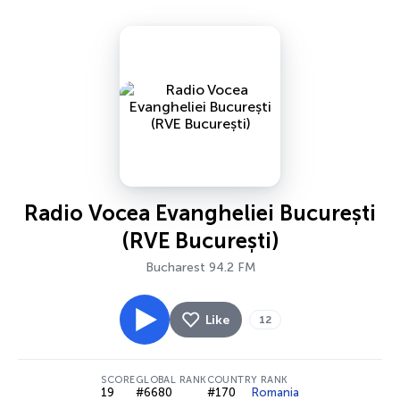
Radio Vocea Evangheliei București
(RVE București)
Bucharest 94.2 FM
Like
12
SCORE
GLOBAL RANK
COUNTRY RANK
19
#6680
#170
Romania