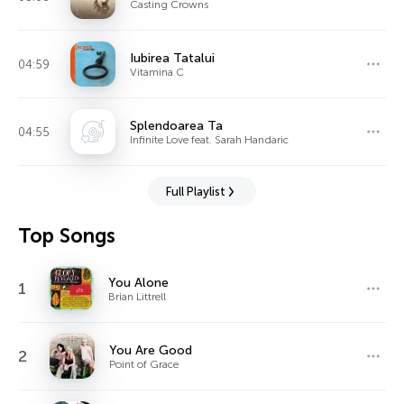
Casting Crowns
Iubirea Tatalui
04:59
Vitamina C
Splendoarea Ta
04:55
Infinite Love feat. Sarah Handaric
Full Playlist
Top Songs
You Alone
1
Brian Littrell
You Are Good
2
Point of Grace