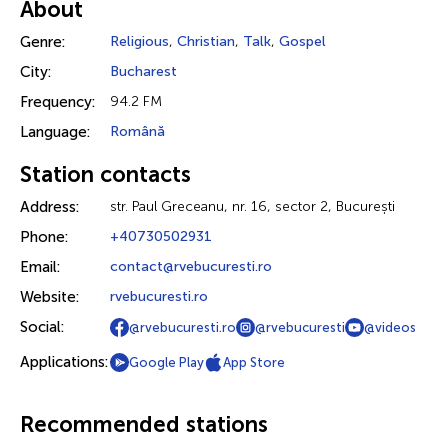
About
Genre:
Religious
,
Christian
,
Talk
,
Gospel
City:
Bucharest
Frequency:
94.2 FM
Language:
Română
Station contacts
Address:
str. Paul Greceanu, nr. 16, sector 2, București
Phone:
+40730502931
Email:
contact@rvebucuresti.ro
Website:
rvebucuresti.ro
Social:
@rvebucuresti.ro
@rvebucuresti
@videos
Applications:
Google Play
App Store
Recommended stations