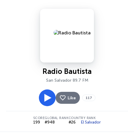
Radio Bautista
San Salvador 89.7 FM
Like
117
SCORE
GLOBAL RANK
COUNTRY RANK
199
#948
#26
El Salvador