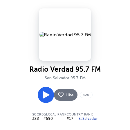
Radio Verdad 95.7 FM
San Salvador 95.7 FM
Like
120
SCORE
GLOBAL RANK
COUNTRY RANK
328
#590
#17
El Salvador