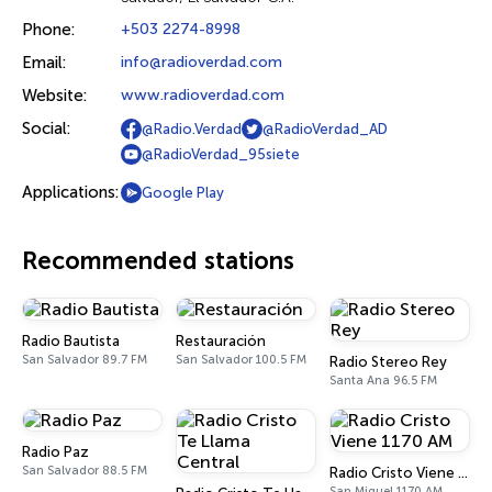
Phone:
+503 2274-8998
Email:
info@radioverdad.com
Website:
www.radioverdad.com
Social:
@Radio.Verdad
@RadioVerdad_AD
@RadioVerdad_95siete
Applications:
Google Play
Recommended stations
Radio Bautista
Restauración
San Salvador 89.7 FM
San Salvador 100.5 FM
Radio Stereo Rey
Santa Ana 96.5 FM
Radio Paz
San Salvador 88.5 FM
Radio Cristo Viene 1170 AM
San Miguel 1170 AM