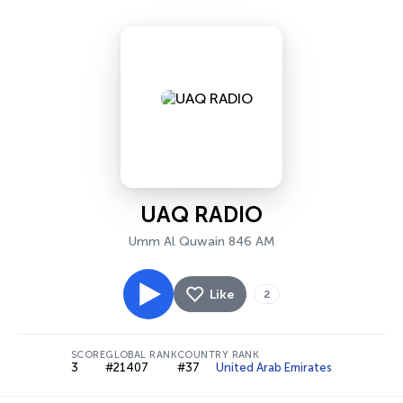
UAQ RADIO
Umm Al Quwain 846 AM
Like
2
SCORE
GLOBAL RANK
COUNTRY RANK
3
#21407
#37
United Arab Emirates