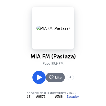
MIA FM (Pastaza)
Puyo 99.9 FM
Like
8
SCORE
GLOBAL RANK
COUNTRY RANK
13
#8572
#368
Ecuador