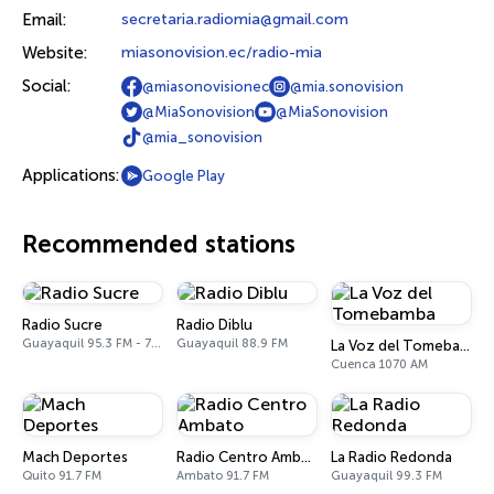
Email:
secretaria.radiomia@gmail.com
Website:
miasonovision.ec/radio-mia
Social:
@miasonovisionec
@mia.sonovision
@MiaSonovision
@MiaSonovision
@mia_sonovision
Applications:
Google Play
Recommended stations
Radio Sucre
Radio Diblu
Guayaquil 95.3 FM - 700 AM
Guayaquil 88.9 FM
La Voz del Tomebamba
Cuenca 1070 AM
Mach Deportes
Radio Centro Ambato
La Radio Redonda
Quito 91.7 FM
Ambato 91.7 FM
Guayaquil 99.3 FM