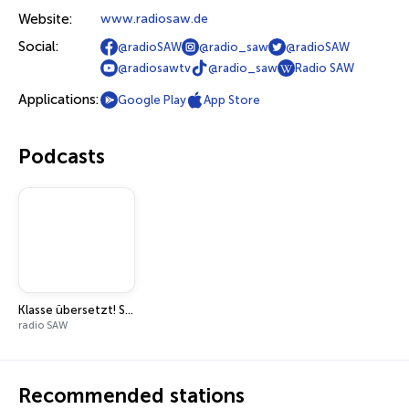
Website:
www.radiosaw.de
Social:
@radioSAW
@radio_saw
@radioSAW
@radiosawtv
@radio_saw
Radio SAW
Applications:
Google Play
App Store
Podcasts
Klasse übersetzt! Schüler übersetzen aktuelle Superhits.
radio SAW
Recommended stations