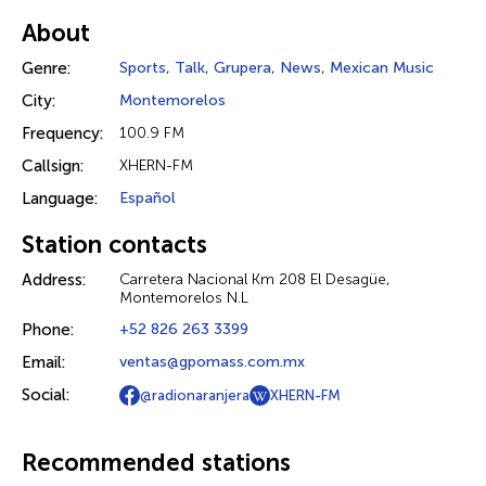
About
Genre:
Sports
,
Talk
,
Grupera
,
News
,
Mexican Music
City:
Montemorelos
Frequency:
100.9 FM
Callsign:
XHERN-FM
Language:
Español
Station contacts
Address:
Carretera Nacional Km 208 El Desagüe,
Montemorelos N.L
Phone:
+52 826 263 3399
Email:
ventas@gpomass.com.mx
Social:
@radionaranjera
XHERN-FM
Recommended stations