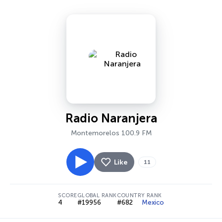
Radio Naranjera
Montemorelos 100.9 FM
Like
11
SCORE
GLOBAL RANK
COUNTRY RANK
4
#19956
#682
Mexico