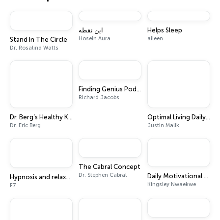
این نقطه
Helps Sleep
Hosein Aura
aileen
Stand In The Circle
Dr. Rosalind Watts
Finding Genius Podcast
Richard Jacobs
Dr. Berg’s Healthy Keto and Intermittent Fasting Podcast
Optimal Living Daily - Personal Development and Self-Improvement
Dr. Eric Berg
Justin Malik
The Cabral Concept
Dr. Stephen Cabral
Daily Motivational Positivity
Hypnosis and relaxation ｜Sound therapy
Kingsley Nwaekwe
F7