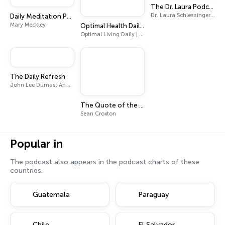
The Dr. Laura Podcast
Dr. Laura Schlessinger & SiriusXM
Daily Meditation Podcast
Mary Meckley
Optimal Health Daily - Fitness and Nutrition
Optimal Living Daily | Dr. Neal Malik
The Daily Refresh
John Lee Dumas: An Entrepreneur On Fire
The Quote of the Day Show | Daily Motivational Talks
Sean Croxton
Popular in
The podcast also appears in the podcast charts of these
countries.
Guatemala
Paraguay
Chile
El Salvador