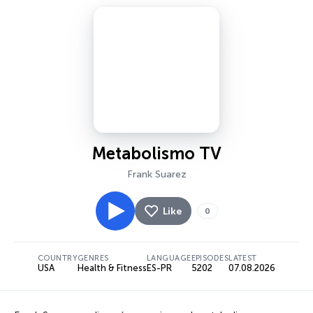
Metabolismo TV
Frank Suarez
Like
0
COUNTRY
GENRES
LANGUAGE
EPISODES
LATEST
USA
Health & Fitness
ES-PR
5202
07.08.2026