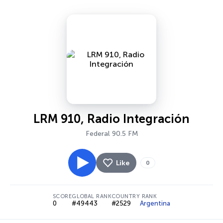
LRM 910, Radio Integración
Federal 90.5 FM
Like
0
SCORE
GLOBAL RANK
COUNTRY RANK
0
#49443
#2529
Argentina