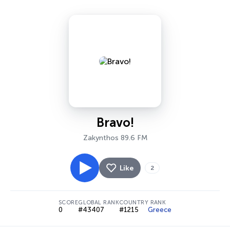
Bravo!
Zakynthos 89.6 FM
Like
2
SCORE
GLOBAL RANK
COUNTRY RANK
0
#43407
#1215
Greece