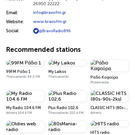
26950 22222
Email:
info@bravofm.gr
Website:
www.bravofm.gr
Social:
@BravoRadio896
Recommended stations
99FM Ράδιο 1
My Laikos
Thessaloniki 99.0 FM
Thessaloniki
Ράδιο Καψούρα
Ptolemaida
My Radio 104.6 FM
Plus Radio 102,6
CLASSIC HITS (80s-90s-2ks)
Athens 104.6 FM
Thessaloniki 102.6 FM
Athens
HITS radio