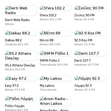
Sfera 102.2
Σκύλος 90 FM
Athens 102.2 FM
Patras 90.0 FM
Derti Web Radio
Athens
Dalkas 88.2
Μέντα 88
92.9 Kiss FM
Chalkida 88.2 FM
Athens 88.0 FM
Athens 92.9 FM
99FM Ράδιο 1
Derti 107.7
Thessaloniki 99.0 FM
Heraklion 107.7 FM
95.2 Athens DeeJay
Athens 95.2 FM
Easy 97.2
My Laikos
Λάμψη 92.3
Athens 97.2 FM
Thessaloniki
Athens 92.3 FM
Ράδιο Λάμψη
Mytilene 100.1 FM
Arion Radio - Arion Laikos