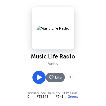
Music Life Radio
Agrinio
Like
3
SCORE
GLOBAL RANK
COUNTRY RANK
0
#36248
#741
Greece