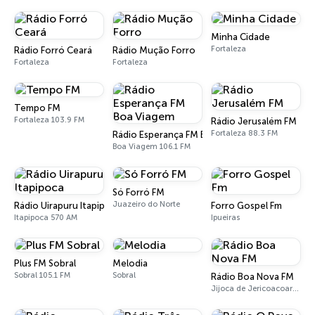
Minha Cidade
Fortaleza
Rádio Forró Ceará
Rádio Mução Forro
Fortaleza
Fortaleza
Tempo FM
Fortaleza 103.9 FM
Rádio Jerusalém FM
Fortaleza 88.3 FM
Rádio Esperança FM Boa Viagem
Boa Viagem 106.1 FM
Só Forró FM
Juazeiro do Norte
Rádio Uirapuru Itapipoca
Forro Gospel Fm
Itapipoca 570 AM
Ipueiras
Plus FM Sobral
Melodia
Sobral 105.1 FM
Sobral
Rádio Boa Nova FM
Jijoca de Jericoacoara 98.7 FM